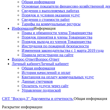
Общая информация
Основные показатели финансово-хозяйственной де
Сведения о выполняемых работах
Порядок и условия оказания услуг
Сведения о стоимости работ
Тарифы на коммунальные ресурсы
Информация
Информация
Права и обязанности члена Товарищества
Порядок принятия в члены Товарищества
Порядок выхода из членов Товарищества
Инструкция по пожарной безопасности
Изменения законодательства с 1 марта 2019 года
Правила регистрации на сайте
Вопрос-Ответ
Вопрос-Ответ
Личный кабинет
Личный кабинет
Общая информация
История начислений и оплат
Квитанция на оплату коммунальных услуг
Данные счетчиков
Оплатить услуги через сайт
Управление подпиской
СНТ "Восход-3"
Документы и отчетность
Общая информация
Раскрытие информации