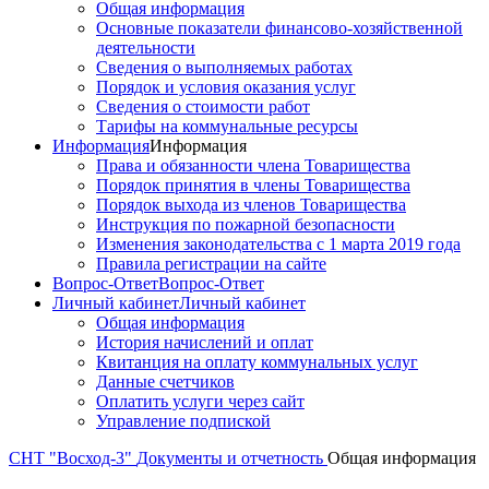
Общая информация
Основные показатели финансово-хозяйственной
деятельности
Сведения о выполняемых работах
Порядок и условия оказания услуг
Сведения о стоимости работ
Тарифы на коммунальные ресурсы
Информация
Информация
Права и обязанности члена Товарищества
Порядок принятия в члены Товарищества
Порядок выхода из членов Товарищества
Инструкция по пожарной безопасности
Изменения законодательства с 1 марта 2019 года
Правила регистрации на сайте
Вопрос-Ответ
Вопрос-Ответ
Личный кабинет
Личный кабинет
Общая информация
История начислений и оплат
Квитанция на оплату коммунальных услуг
Данные счетчиков
Оплатить услуги через сайт
Управление подпиской
СНТ "Восход-3"
Документы и отчетность
Общая информация