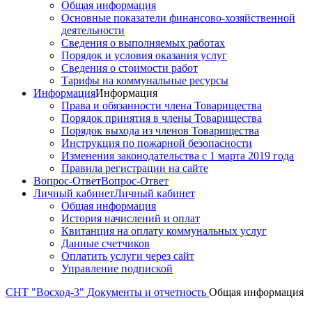
Общая информация
Основные показатели финансово-хозяйственной
деятельности
Сведения о выполняемых работах
Порядок и условия оказания услуг
Сведения о стоимости работ
Тарифы на коммунальные ресурсы
Информация
Информация
Права и обязанности члена Товарищества
Порядок принятия в члены Товарищества
Порядок выхода из членов Товарищества
Инструкция по пожарной безопасности
Изменения законодательства с 1 марта 2019 года
Правила регистрации на сайте
Вопрос-Ответ
Вопрос-Ответ
Личный кабинет
Личный кабинет
Общая информация
История начислений и оплат
Квитанция на оплату коммунальных услуг
Данные счетчиков
Оплатить услуги через сайт
Управление подпиской
СНТ "Восход-3"
Документы и отчетность
Общая информация