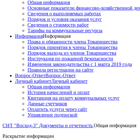
Общая информация
Основные показатели финансово-хозяйственной де
Сведения о выполняемых работах
Порядок и условия оказания услуг
Сведения о стоимости работ
Тарифы на коммунальные ресурсы
Информация
Информация
Права и обязанности члена Товарищества
Порядок принятия в члены Товарищества
Порядок выхода из членов Товарищества
Инструкция по пожарной безопасности
Изменения законодательства с 1 марта 2019 года
Правила регистрации на сайте
Вопрос-Ответ
Вопрос-Ответ
Личный кабинет
Личный кабинет
Общая информация
История начислений и оплат
Квитанция на оплату коммунальных услуг
Данные счетчиков
Оплатить услуги через сайт
Управление подпиской
СНТ "Восход-3"
Документы и отчетность
Общая информация
Раскрытие информации