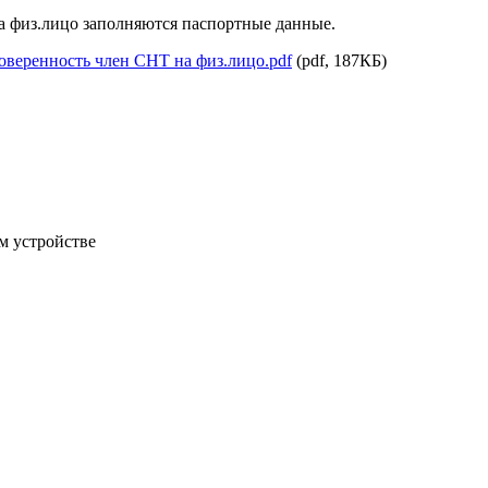
а физ.лицо заполняются паспортные данные.
оверенность член СНТ на физ.лицо.pdf
(pdf, 187КБ)
м устройстве