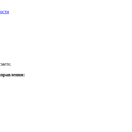
ности
смете.
 правления: