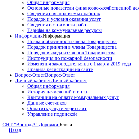
Общая информация
Основные показатели финансово-хозяйственной де
Сведения о выполняемых работах
Порядок и условия оказания услуг
Сведения о стоимости работ
Тарифы на коммунальные ресурсы
Информация
Информация
Права и обязанности члена Товарищества
Порядок принятия в члены Товарищества
Порядок выхода из членов Товарищества
Инструкция по пожарной безопасности
Изменения законодательства с 1 марта 2019 года
Правила регистрации на сайте
Вопрос-Ответ
Вопрос-Ответ
Личный кабинет
Личный кабинет
Общая информация
История начислений и оплат
Квитанция на оплату коммунальных услуг
Данные счетчиков
Оплатить услуги через сайт
Управление подпиской
СНТ "Восход-3"
Дорожки
Блоги
←
Назад