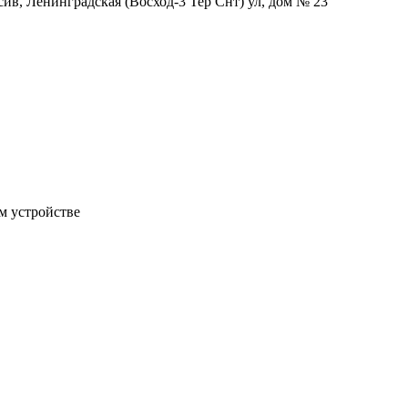
сив, Ленинградская (Восход-3 Тер Снт) ул, дом № 23
м устройстве