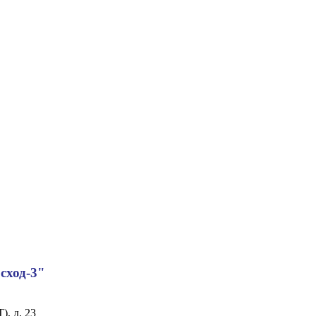
сход-3"
), д. 23