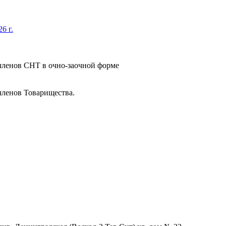
6 г.
членов СНТ в очно-заочной форме
членов Товарищества.