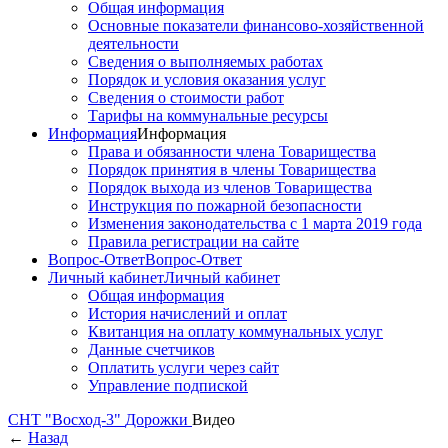
Общая информация
Основные показатели финансово-хозяйственной
деятельности
Сведения о выполняемых работах
Порядок и условия оказания услуг
Сведения о стоимости работ
Тарифы на коммунальные ресурсы
Информация
Информация
Права и обязанности члена Товарищества
Порядок принятия в члены Товарищества
Порядок выхода из членов Товарищества
Инструкция по пожарной безопасности
Изменения законодательства с 1 марта 2019 года
Правила регистрации на сайте
Вопрос-Ответ
Вопрос-Ответ
Личный кабинет
Личный кабинет
Общая информация
История начислений и оплат
Квитанция на оплату коммунальных услуг
Данные счетчиков
Оплатить услуги через сайт
Управление подпиской
СНТ "Восход-3"
Дорожки
Видео
←
Назад