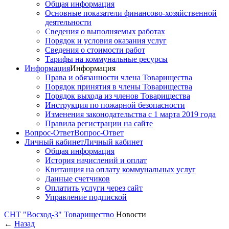
Общая информация
Основные показатели финансово-хозяйственной
деятельности
Сведения о выполняемых работах
Порядок и условия оказания услуг
Сведения о стоимости работ
Тарифы на коммунальные ресурсы
Информация
Информация
Права и обязанности члена Товарищества
Порядок принятия в члены Товарищества
Порядок выхода из членов Товарищества
Инструкция по пожарной безопасности
Изменения законодательства с 1 марта 2019 года
Правила регистрации на сайте
Вопрос-Ответ
Вопрос-Ответ
Личный кабинет
Личный кабинет
Общая информация
История начислений и оплат
Квитанция на оплату коммунальных услуг
Данные счетчиков
Оплатить услуги через сайт
Управление подпиской
СНТ "Восход-3"
Товарищество
Новости
←
Назад