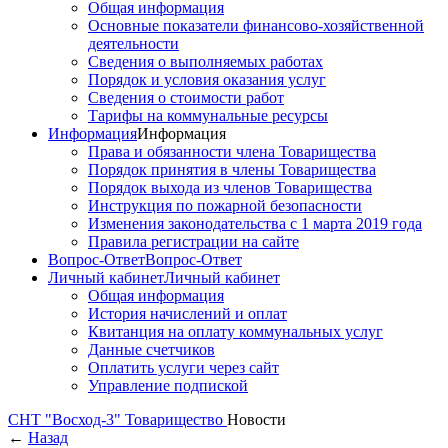
Общая информация
Основные показатели финансово-хозяйственной
деятельности
Сведения о выполняемых работах
Порядок и условия оказания услуг
Сведения о стоимости работ
Тарифы на коммунальные ресурсы
Информация
Информация
Права и обязанности члена Товарищества
Порядок принятия в члены Товарищества
Порядок выхода из членов Товарищества
Инструкция по пожарной безопасности
Изменения законодательства с 1 марта 2019 года
Правила регистрации на сайте
Вопрос-Ответ
Вопрос-Ответ
Личный кабинет
Личный кабинет
Общая информация
История начислений и оплат
Квитанция на оплату коммунальных услуг
Данные счетчиков
Оплатить услуги через сайт
Управление подпиской
СНТ "Восход-3"
Товарищество
Новости
←
Назад