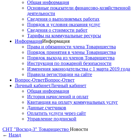
Общая информация
Основные показатели финансово-хозяйственной
деятельности
Сведения о выполняемых работах
Порядок и условия оказания услуг
Сведения о стоимости работ
Тарифы на коммунальные ресурсы
Информация
Информация
Права и обязанности члена Товарищества
Порядок принятия в члены Товарищества
Порядок выхода из членов Товарищества
Инструкция по пожарной безопасности
Изменения законодательства с 1 марта 2019 года
Правила регистрации на сайте
Вопрос-Ответ
Вопрос-Ответ
Личный кабинет
Личный кабинет
Общая информация
История начислений и оплат
Квитанция на оплату коммунальных услуг
Данные счетчиков
Оплатить услуги через сайт
Управление подпиской
СНТ "Восход-3"
Товарищество
Новости
←
Назад