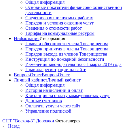
Общая информация
Основные показатели финансово-хозяйственной
деятельности
Сведения о выполняемых работах
Порядок и условия оказания услуг
Сведения о стоимости работ
Тарифы на коммунальные ресурсы
Информация
Информация
Права и обязанности члена Товарищества
Порядок принятия в члены Товарищества
Порядок выхода из членов Товарищества
Инструкция по пожарной безопасности
Изменения законодательства с 1 марта 2019 года
Правила регистрации на сайте
Вопрос-Ответ
Вопрос-Ответ
Личный кабинет
Личный кабинет
Общая информация
История начислений и оплат
Квитанция на оплату коммунальных услуг
Данные счетчиков
Оплатить услуги через сайт
Управление подпиской
СНТ "Восход-3"
Дорожки
Фотогалерея
←
Назад