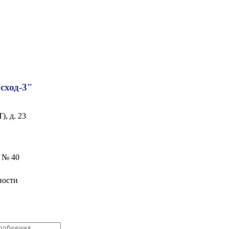
сход-3"
), д. 23
а № 40
енности