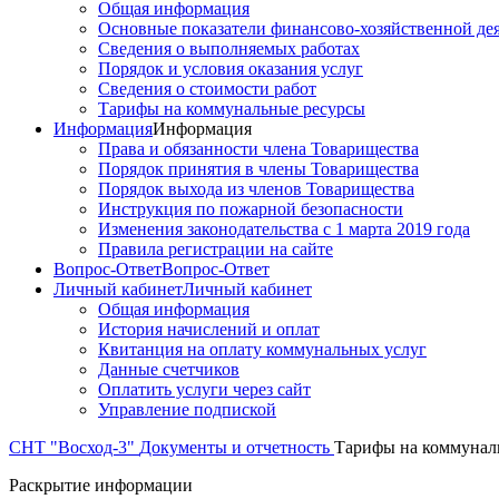
Общая информация
Основные показатели финансово-хозяйственной де
Сведения о выполняемых работах
Порядок и условия оказания услуг
Сведения о стоимости работ
Тарифы на коммунальные ресурсы
Информация
Информация
Права и обязанности члена Товарищества
Порядок принятия в члены Товарищества
Порядок выхода из членов Товарищества
Инструкция по пожарной безопасности
Изменения законодательства с 1 марта 2019 года
Правила регистрации на сайте
Вопрос-Ответ
Вопрос-Ответ
Личный кабинет
Личный кабинет
Общая информация
История начислений и оплат
Квитанция на оплату коммунальных услуг
Данные счетчиков
Оплатить услуги через сайт
Управление подпиской
СНТ "Восход-3"
Документы и отчетность
Тарифы на коммунал
Раскрытие информации