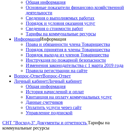
Общая информация
Основные показатели финансово-хозяйственной
деятельности
Сведения о выполняемых работах
Порядок и условия оказания услуг
Сведения о стоимости работ
Тарифы на коммунальные ресурсы
Информация
Информация
Права и обязанности члена Товарищества
Порядок принятия в члены Товарищества
Порядок выхода из членов Товарищества
Инструкция по пожарной безопасности
Изменения законодательства с 1 марта 2019 года
Правила регистрации на сайте
Вопрос-Ответ
Вопрос-Ответ
Личный кабинет
Личный кабинет
Общая информация
История начислений и оплат
Квитанция на оплату коммунальных услуг
Данные счетчиков
Оплатить услуги через сайт
Управление подпиской
СНТ "Восход-3"
Документы и отчетность
Тарифы на
коммунальные ресурсы