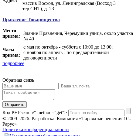
Адрес:
массив Восход, ул. Ленинградская (Восход-3
тер.СНТ), д. 23
Правление Товарищества
Место
Здание Правления, Черемушки улица, около участка
приема:
№ 40
с мая по октябрь - суббота с 10:00 до 13:00;
Часы
с ноября по апрель - по предварительной
приема:
договоренности
подробнее
Обратная связь
Отправить
Код PHP
search/" method="get">
© 2009–2026.
Разработка: Компания «Тиражные решения 1С-
Рарус»
Политика конфиденциальности