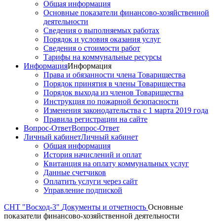
Общая информация
Основные показатели финансово-хозяйственной
деятельности
Сведения о выполняемых работах
Порядок и условия оказания услуг
Сведения о стоимости работ
Тарифы на коммунальные ресурсы
Информация
Информация
Права и обязанности члена Товарищества
Порядок принятия в члены Товарищества
Порядок выхода из членов Товарищества
Инструкция по пожарной безопасности
Изменения законодательства с 1 марта 2019 года
Правила регистрации на сайте
Вопрос-Ответ
Вопрос-Ответ
Личный кабинет
Личный кабинет
Общая информация
История начислений и оплат
Квитанция на оплату коммунальных услуг
Данные счетчиков
Оплатить услуги через сайт
Управление подпиской
СНТ "Восход-3"
Документы и отчетность
Основные
показатели финансово-хозяйственной деятельности