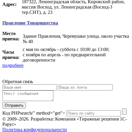
187322, Ленинградская область, Кировский район,
Адрес:
массив Восход, ул. Ленинградская (Восход-3
тер.СНТ), д. 23
Правление Товарищества
Место
Здание Правления, Черемушки улица, около участка
приема:
№ 40
с мая по октябрь - суббота с 10:00 до 13:00;
Часы
с ноября по апрель - по предварительной
приема:
договоренности
подробнее
Обратная связь
Отправить
Код PHP
search/" method="get">
© 2009–2026.
Разработка: Компания «Тиражные решения 1С-
Рарус»
Политика конфиденциальности