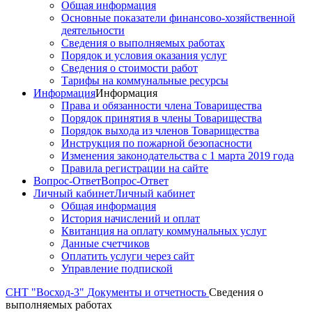
Общая информация
Основные показатели финансово-хозяйственной
деятельности
Сведения о выполняемых работах
Порядок и условия оказания услуг
Сведения о стоимости работ
Тарифы на коммунальные ресурсы
Информация
Информация
Права и обязанности члена Товарищества
Порядок принятия в члены Товарищества
Порядок выхода из членов Товарищества
Инструкция по пожарной безопасности
Изменения законодательства с 1 марта 2019 года
Правила регистрации на сайте
Вопрос-Ответ
Вопрос-Ответ
Личный кабинет
Личный кабинет
Общая информация
История начислений и оплат
Квитанция на оплату коммунальных услуг
Данные счетчиков
Оплатить услуги через сайт
Управление подпиской
СНТ "Восход-3"
Документы и отчетность
Сведения о
выполняемых работах