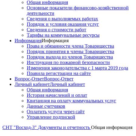
Общая информация
Основные показатели финансово-хозяйственной
деятельности
Сведения о выполняемых работах
Порядок и условия оказания услуг
Сведения о стоимости работ
Тарифы на коммунальные ресурсы
Информация
Информация
Права и обязанности члена Товарищества
Порядок принятия в члены Товарищества
Порядок выхода из членов Товарищества
Инструкция по пожарной безопасности
Изменения законодательства с 1 марта 2019 года
Правила регистрации на сайте
Вопрос-Ответ
Вопрос-Ответ
Личный кабинет
Личный кабинет
Общая информация
История начислений и оплат
Квитанция на оплату коммунальных услуг
Данные счетчиков
Оплатить услуги через сайт
Управление подпиской
СНТ "Восход-3"
Документы и отчетность
Общая информация