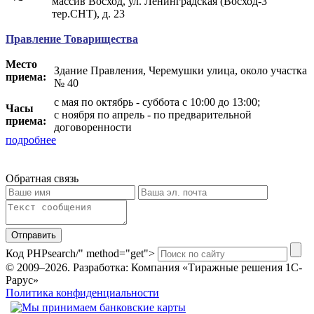
массив Восход, ул. Ленинградская (Восход-3
тер.СНТ), д. 23
Правление Товарищества
Место
Здание Правления, Черемушки улица, около участка
приема:
№ 40
с мая по октябрь - суббота с 10:00 до 13:00;
Часы
с ноября по апрель - по предварительной
приема:
договоренности
подробнее
Обратная связь
Отправить
Код PHP
search/" method="get">
© 2009–2026.
Разработка: Компания «Тиражные решения 1С-
Рарус»
Политика конфиденциальности