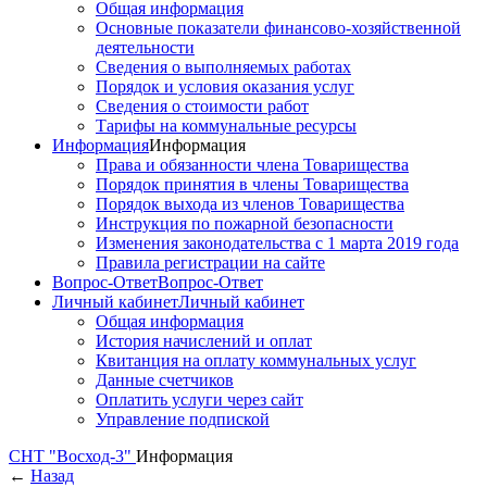
Общая информация
Основные показатели финансово-хозяйственной
деятельности
Сведения о выполняемых работах
Порядок и условия оказания услуг
Сведения о стоимости работ
Тарифы на коммунальные ресурсы
Информация
Информация
Права и обязанности члена Товарищества
Порядок принятия в члены Товарищества
Порядок выхода из членов Товарищества
Инструкция по пожарной безопасности
Изменения законодательства с 1 марта 2019 года
Правила регистрации на сайте
Вопрос-Ответ
Вопрос-Ответ
Личный кабинет
Личный кабинет
Общая информация
История начислений и оплат
Квитанция на оплату коммунальных услуг
Данные счетчиков
Оплатить услуги через сайт
Управление подпиской
СНТ "Восход-3"
Информация
←
Назад