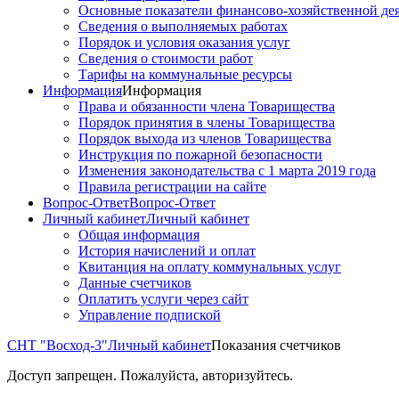
Основные показатели финансово-хозяйственной де
Сведения о выполняемых работах
Порядок и условия оказания услуг
Сведения о стоимости работ
Тарифы на коммунальные ресурсы
Информация
Информация
Права и обязанности члена Товарищества
Порядок принятия в члены Товарищества
Порядок выхода из членов Товарищества
Инструкция по пожарной безопасности
Изменения законодательства с 1 марта 2019 года
Правила регистрации на сайте
Вопрос-Ответ
Вопрос-Ответ
Личный кабинет
Личный кабинет
Общая информация
История начислений и оплат
Квитанция на оплату коммунальных услуг
Данные счетчиков
Оплатить услуги через сайт
Управление подпиской
СНТ "Восход-3"
Личный кабинет
Показания счетчиков
Доступ запрещен. Пожалуйста, авторизуйтесь.