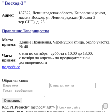
"Восход-3"
187322, Ленинградская область, Кировский район,
Адрес:
массив Восход, ул. Ленинградская (Восход-3
тер.СНТ), д. 23
Правление Товарищества
Место
Здание Правления, Черемушки улица, около участка
приема:
№ 40
с мая по октябрь - суббота с 10:00 до 13:00;
Часы
с ноября по апрель - по предварительной
приема:
договоренности
подробнее
Обратная связь
Отправить
Код PHP
search/" method="get">