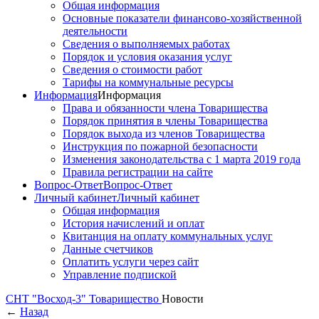
Общая информация
Основные показатели финансово-хозяйственной
деятельности
Сведения о выполняемых работах
Порядок и условия оказания услуг
Сведения о стоимости работ
Тарифы на коммунальные ресурсы
Информация
Информация
Права и обязанности члена Товарищества
Порядок принятия в члены Товарищества
Порядок выхода из членов Товарищества
Инструкция по пожарной безопасности
Изменения законодательства с 1 марта 2019 года
Правила регистрации на сайте
Вопрос-Ответ
Вопрос-Ответ
Личный кабинет
Личный кабинет
Общая информация
История начислений и оплат
Квитанция на оплату коммунальных услуг
Данные счетчиков
Оплатить услуги через сайт
Управление подпиской
СНТ "Восход-3"
Товарищество
Новости
←
Назад