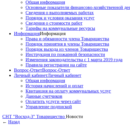
Общая информация
Основные показатели финансово-хозяйственной де
Сведения о выполняемых работах
Порядок и условия оказания услуг
Сведения о стоимости работ
Тарифы на коммунальные ресурсы
Информация
Информация
Права и обязанности члена Товарищества
Порядок принятия в члены Товарищества
Порядок выхода из членов Товарищества
Инструкция по пожарной безопасности
Изменения законодательства с 1 марта 2019 года
Правила регистрации на сайте
Вопрос-Ответ
Вопрос-Ответ
Личный кабинет
Личный кабинет
Общая информация
История начислений и оплат
Квитанция на оплату коммунальных услуг
Данные счетчиков
Оплатить услуги через сайт
Управление подпиской
СНТ "Восход-3"
Товарищество
Новости
←
Назад