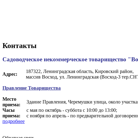
Контакты
Садоводческое некоммерческое товарищество "Во
187322, Ленинградская область, Кировский район,
Адрес:
массив Восход, ул. Ленинградская (Восход-3 тер.СНТ
Правление Товарищества
Место
Здание Правления, Черемушки улица, около участк
приема:
Часы
с мая по октябрь - суббота с 10:00 до 13:00;
приема:
с ноября по апрель - по предварительной договор
подробнее
Обратная связь