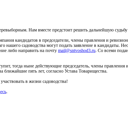
я перевыборным. Нам вместе предстоит решить дальнейшую судьб
омпания кандидатов в председатели, члены правления и ревиз
аго нашего садоводства могут подать заявление в кандидаты. Н
ние либо направить на почту
mail@sntvoshod3.ru
. Со всеми под
упит, тогда ныне действующие председатель, члены правления и
на ближайшие пять лет, согласно Устава Товарищества.
 участвовать в жизни садоводства!
десь
.