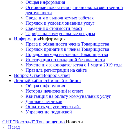
Общая информация
Основные показатели финансово-хозяйственной
деятельности
Сведения о выполняемых работах
Порядок и условия оказания услуг
Сведения о стоимости работ
Тарифы на коммунальные ресурсы
Информация
Информация
Права и обязанности члена Товарищества
Порядок принятия в члены Товарищества
Порядок выхода из членов Товарищества
Инструкция по пожарной безопасности
Изменения законодательства с 1 марта 2019 года
Правила регистрации на сайте
Вопрос-Ответ
Вопрос-Ответ
Личный кабинет
Личный кабинет
Общая информация
История начислений и оплат
Квитанция на оплату коммунальных услуг
Данные счетчиков
Оплатить услуги через сайт
Управление подпиской
СНТ "Восход-3"
Товарищество
Новости
←
Назад