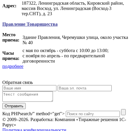
187322, Ленинградская область, Кировский район,
Адрес:
массив Восход, ул. Ленинградская (Восход-3
тер.СНТ), д. 23
Правление Товарищества
Место
Здание Правления, Черемушки улица, около участка
приема:
№ 40
с мая по октябрь - суббота с 10:00 до 13:00;
Часы
с ноября по апрель - по предварительной
приема:
договоренности
подробнее
Обратная связь
Отправить
Код PHP
search/" method="get">
© 2009–2026.
Разработка: Компания «Тиражные решения 1С-
Рарус»
Политика конфиденциальности