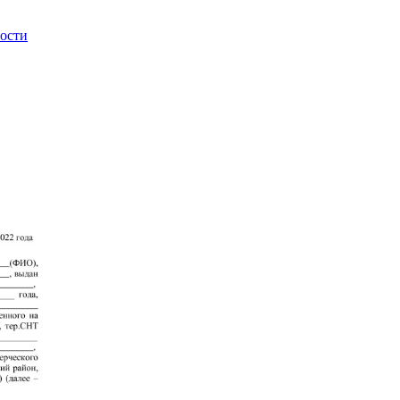
ности