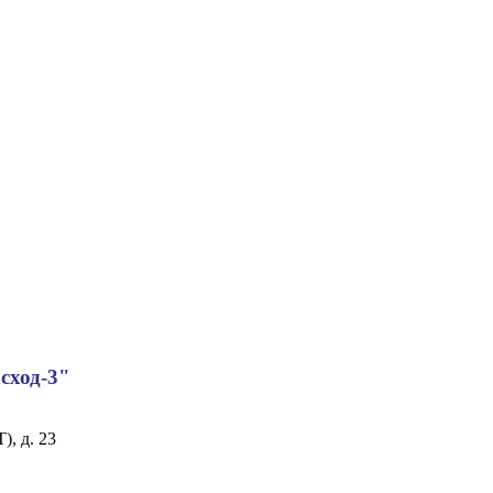
сход-3"
), д. 23