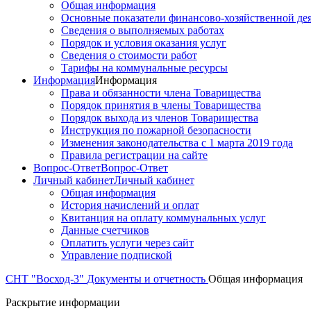
Общая информация
Основные показатели финансово-хозяйственной де
Сведения о выполняемых работах
Порядок и условия оказания услуг
Сведения о стоимости работ
Тарифы на коммунальные ресурсы
Информация
Информация
Права и обязанности члена Товарищества
Порядок принятия в члены Товарищества
Порядок выхода из членов Товарищества
Инструкция по пожарной безопасности
Изменения законодательства с 1 марта 2019 года
Правила регистрации на сайте
Вопрос-Ответ
Вопрос-Ответ
Личный кабинет
Личный кабинет
Общая информация
История начислений и оплат
Квитанция на оплату коммунальных услуг
Данные счетчиков
Оплатить услуги через сайт
Управление подпиской
СНТ "Восход-3"
Документы и отчетность
Общая информация
Раскрытие информации